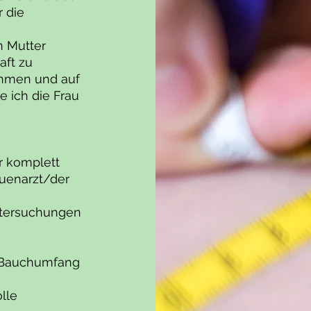
 die
 Mutter
aft zu
nehmen und auf
e ich die Frau
r komplett
uenarzt/der
ntersuchungen
n Bauchumfang
lle