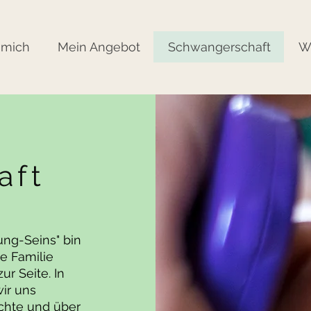
 mich
Mein Angebot
Schwangerschaft
W
aft
ung-Seins" bin
ie Familie
ur Seite. In
ir uns
chte und über